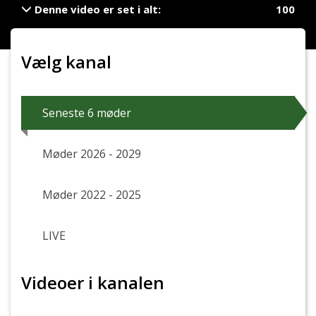
Denne video er set i alt:
100
De sidste 24 timer:
0
De sidste 7 dage:
6
Vælg kanal
Den seneste måned:
10
Det seneste år:
100
Seneste 6 møder
Møder 2026 - 2029
Møder 2022 - 2025
LIVE
Videoer i kanalen