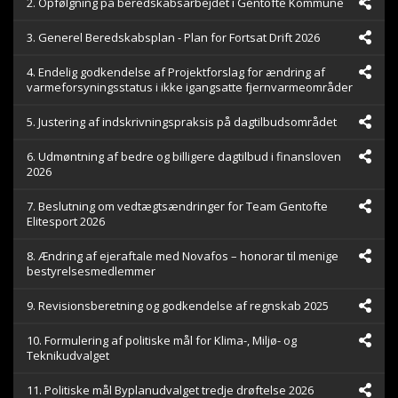
2. Opfølgning på beredskabsarbejdet i Gentofte Kommune
56
seconds
3. Generel Beredskabsplan - Plan for Fortsat Drift 2026
4. Endelig godkendelse af Projektforslag for ændring af
varmeforsyningsstatus i ikke igangsatte fjernvarmeområder
5. Justering af indskrivningspraksis på dagtilbudsområdet
6. Udmøntning af bedre og billigere dagtilbud i finansloven
2026
7. Beslutning om vedtægtsændringer for Team Gentofte
Elitesport 2026
8. Ændring af ejeraftale med Novafos – honorar til menige
bestyrelsesmedlemmer
9. Revisionsberetning og godkendelse af regnskab 2025
10. Formulering af politiske mål for Klima-, Miljø- og
Teknikudvalget
11. Politiske mål Byplanudvalget tredje drøftelse 2026