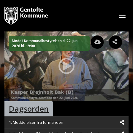
Åbn
navig
Møde i Kommunalbestyrelsen d. 22. juni
2026 kl. 19:00
0
Dagsorden
seconds
of
1
hour,
1. Meddelelser fra formanden
36
minutes,